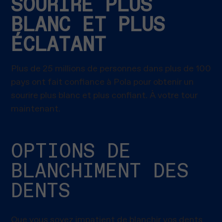
SOURIRE PLUS
BLANC ET PLUS
ÉCLATANT
Plus de 25 millions de personnes dans plus de 100
pays ont fait confiance à Pola pour obtenir un
sourire plus blanc et plus confiant. À votre tour
maintenant.
OPTIONS DE
BLANCHIMENT DES
DENTS
Que vous soyez impatient de blanchir vos dents